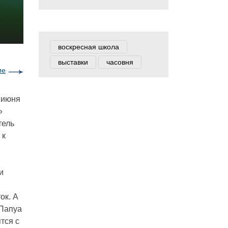
воскресная школа
выставки
часовня
ие
 июня
»
тель
 к
и
ок. А
 Папуа
тся с