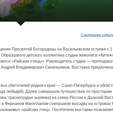
Следующее событ
щения Пресвятой Богородицы на Васильевском острове с 1
 Образцового детского коллектива студии живописи «Китеж
ается «Райские птицы». Руководитель студии — преподава
 Андрей Владимирович Синельников. Выставка приурочена
атых обитателей родного края — Санкт-Петербурга и област
рода лебедей). Далее совершили путешествие по просторам
ва, грасногрудая зырянка) на север России и Дальний Вост
 и Фернаном Магелланом совершили высадку на островах
называемых «райских птиц». Посетители выставки познакомя